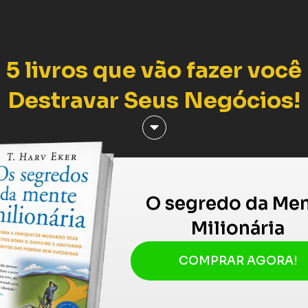
5 livros que vão fazer você
Destravar Seus Negócios!
O segredo da Me
Milionária
COMPRAR AGORA!