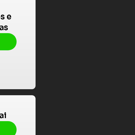
s e
as
ai